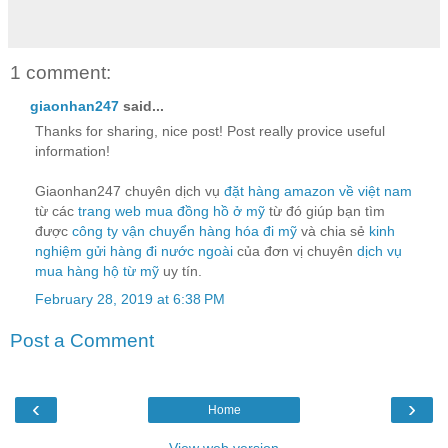
1 comment:
giaonhan247
said...
Thanks for sharing, nice post! Post really provice useful
information!
Giaonhan247 chuyên dịch vụ
đặt hàng amazon về việt nam
từ các
trang web mua đồng hồ ở mỹ
từ đó giúp bạn tìm
được
công ty vận chuyển hàng hóa đi mỹ
và chia sẻ
kinh
nghiệm gửi hàng đi nước ngoài
của đơn vị chuyên
dịch vụ
mua hàng hộ từ mỹ
uy tín.
February 28, 2019 at 6:38 PM
Post a Comment
‹
›
Home
View web version